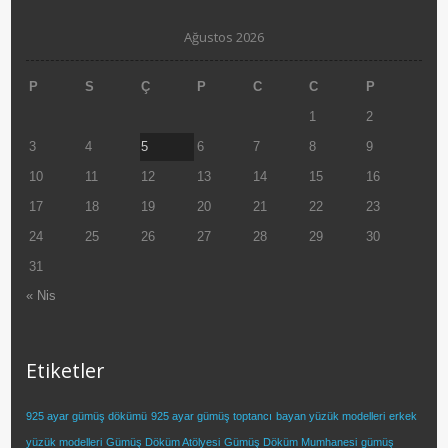
Ağustos 2026
P
S
Ç
P
C
C
P
1
2
3
4
5
6
7
8
9
10
11
12
13
14
15
16
17
18
19
20
21
22
23
24
25
26
27
28
29
30
31
« Nis
Etiketler
925 ayar gümüş dökümü
925 ayar gümüş toptancı
bayan yüzük modelleri
erkek
yüzük modelleri
Gümüş Döküm Atölyesi
Gümüş Döküm Mumhanesi
gümüş