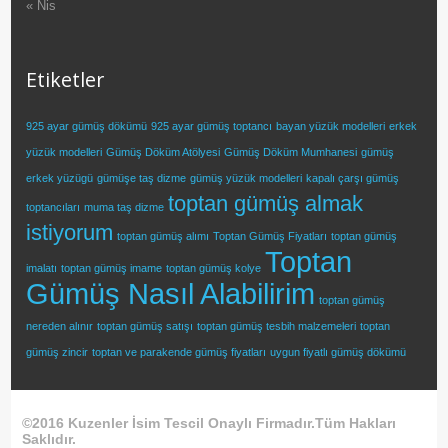
« Nis
Etiketler
925 ayar gümüş dökümü
925 ayar gümüş toptancı
bayan yüzük modelleri
erkek
yüzük modelleri
Gümüş Döküm Atölyesi
Gümüş Döküm Mumhanesi
gümüş
erkek yüzügü
gümüşe taş dizme
gümüş yüzük modelleri
kapalı çarşı gümüş
toptan gümüş almak
toptancıları
muma taş dizme
istiyorum
toptan gümüş alımı
Toptan Gümüş Fiyatları
toptan gümüş
Toptan
imalatı
toptan gümüş imame
toptan gümüş kolye
Gümüş Nasıl Alabilirim
toptan gümüş
nereden alınır
toptan gümüş satışı
toptan gümüş tesbih malzemeleri
toptan
gümüş zincir
toptan ve parakende gümüş fiyatları
uygun fiyatlı gümüş dökümü
©2016 Kuzenler İsim Tescil Onaylı Firmadır.Tüm Hakları
Saklıdır.